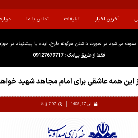
ی
آخرین اخبار
تبلیغات
تماس با ما
درباره 
دعوت می‌شود در صورت داشتن هرگونه طرح، ایده یا پیشنهاد در حوزه ا
فقط از طریق پیامک : 09127679717
از این همه عاشقی برای امام مجاهد شهید خواه
تیر 17, 1405
7:07 ق.ظ