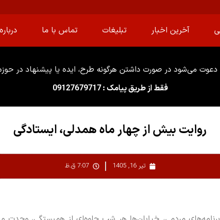
ی
آخرین اخبار
تبلیغات
تماس با ما
درباره 
دعوت می‌شود در صورت داشتن هرگونه طرح، ایده یا پیشنهاد در حوزه ا
فقط از طریق پیامک : 09127679717
روایت بیش از چهار ماه همدلی، ایستادگی
تیر 16, 1405
7:07 ق.ظ
رنامه‌های مردمی، خیابان‌ها هر شب جلوه‌ای از همبستگی، وحدت و ا