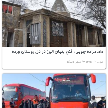
«امامزاده چوبی» گنج پنهان البرز در دل روستای ورده
مرداد ۱۳, ۱۴۰۵
بدون دیدگاه