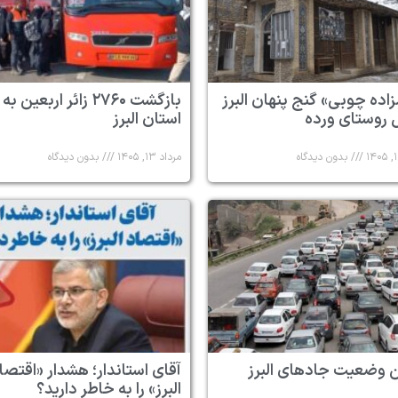
زاده چوبی» گنج پنهان البرز
بازگشت ۲۷۶۰ زائر اربعین به
 روستای ورده
استان البرز
بدون دیدگاه
مرداد ۱۳, ۱۴۰۵
بدون دیدگاه
 وضعیت جادهای البرز
آقای استاندار؛ هشدار «اقتصا
البرز» را به خاطر دارید؟