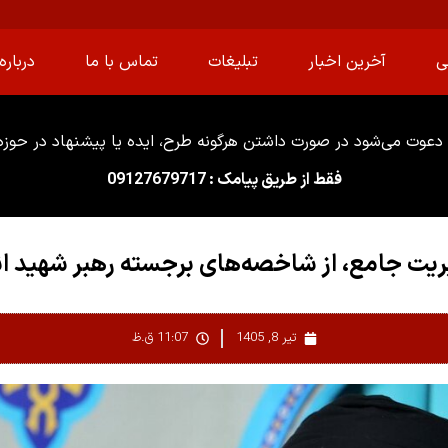
ی
آخرین اخبار
تبلیغات
تماس با ما
درباره 
دعوت می‌شود در صورت داشتن هرگونه طرح، ایده یا پیشنهاد در حوزه ا
فقط از طریق پیامک : 09127679717
ریت جامع، از شاخصه‌های برجسته رهبر شهید ا
تیر 8, 1405
11:07 ق.ظ