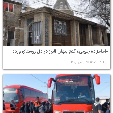
«امامزاده چوبی» گنج پنهان البرز در دل روستای ورده
مرداد ۱۳, ۱۴۰۵
بدون دیدگاه