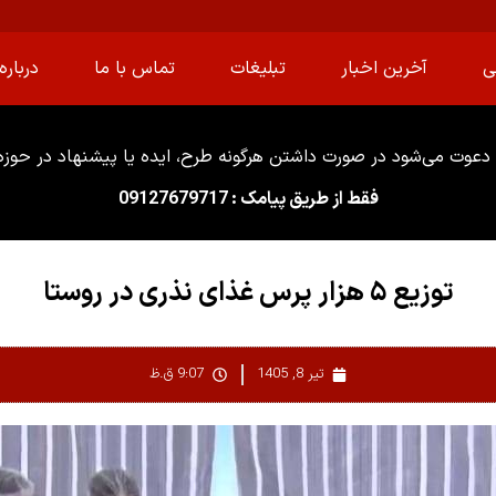
ی
آخرین اخبار
تبلیغات
تماس با ما
درباره 
دعوت می‌شود در صورت داشتن هرگونه طرح، ایده یا پیشنهاد در حوزه ا
فقط از طریق پیامک : 09127679717
توزیع ۵ هزار پرس غذای نذری در روستا
تیر 8, 1405
9:07 ق.ظ