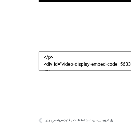
پل شهید رییسی، نمادِ استقامت و قدرتِ مهندسیِ ایران