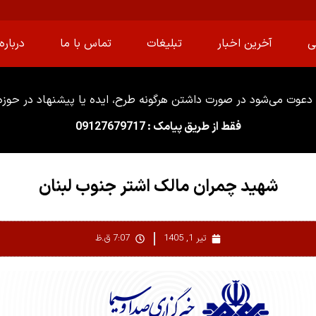
ی
آخرین اخبار
تبلیغات
تماس با ما
درباره 
دعوت می‌شود در صورت داشتن هرگونه طرح، ایده یا پیشنهاد در حوزه ا
فقط از طریق پیامک : 09127679717
شهید چمران مالک اشتر جنوب لبنان
تیر 1, 1405
7:07 ق.ظ