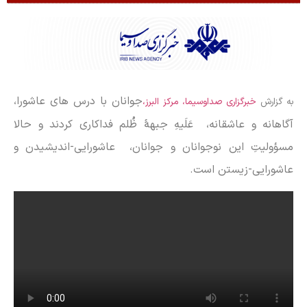
جوانان با درس های عاشورا،
به گزارش
خبرگزاری صداوسیما، مرکز البرز،
آگاهانه و عاشقانه، عَلَیهِ جبهۀ ظُلم فداکاری کردند و حالا
مسؤولیتِ این نوجوانان و جوانان، عاشورایی-اندیشیدن و
عاشورایی-زیستن است.