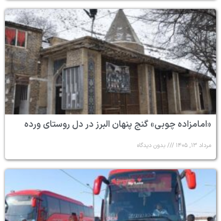
«امامزاده چوبی» گنج پنهان البرز در دل روستای ورده
مرداد ۱۳, ۱۴۰۵
بدون دیدگاه