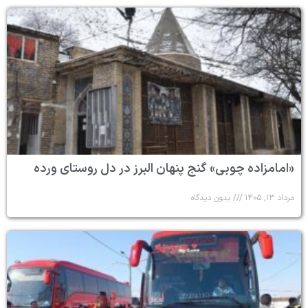
«امامزاده چوبی» گنج پنهان البرز در دل روستای ورده
مرداد ۱۳, ۱۴۰۵
بدون دیدگاه