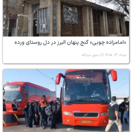
«امامزاده چوبی» گنج پنهان البرز در دل روستای ورده
مرداد ۱۳, ۱۴۰۵
بدون دیدگاه