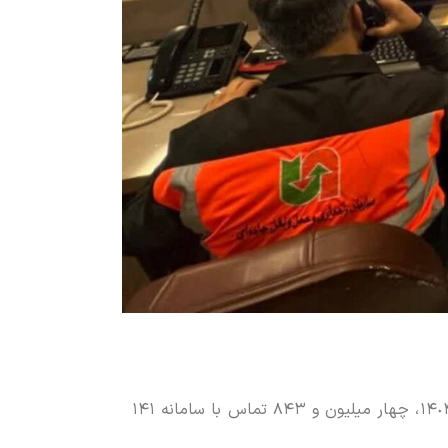
، فرهاد زندیه اظهار کرد: طی بازه زمانی یکم فروردین لغایت ٢٩ اسفند سال ١۴٠۴، چهار میلیون و ٨۴٣ تماس با سامانه ۱۴۱