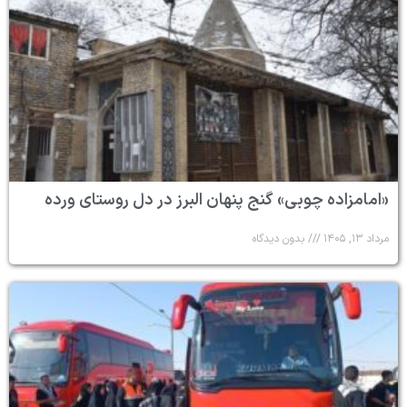
«امامزاده چوبی» گنج پنهان البرز در دل روستای ورده
مرداد ۱۳, ۱۴۰۵
بدون دیدگاه