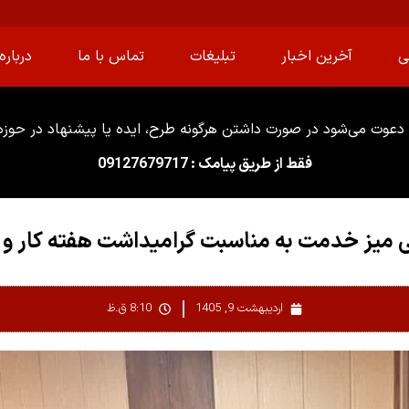
ی
آخرین اخبار
تبلیغات
تماس با ما
درباره 
دعوت می‌شود در صورت داشتن هرگونه طرح، ایده یا پیشنهاد در حوزه ا
فقط از طریق پیامک : 09127679717
ی میز خدمت به مناسبت گرامیداشت هفته کار و ک
اردیبهشت 9, 1405
8:10 ق.ظ