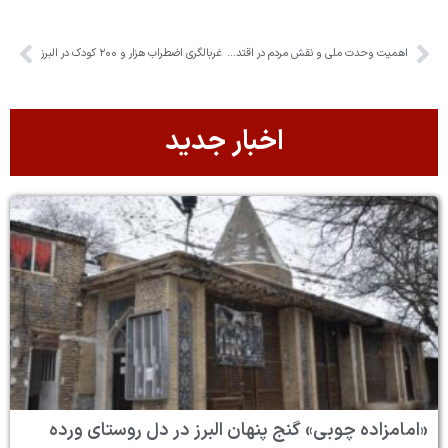
اهمیت وحدت ملی و نقش مردم در اقتدار کشور
غربالگری اضطراب هزار و ۲۰۰ کودک در البرز
اخبار جدید
«امامزاده چوبی» گنج پنهان البرز در دل روستای ورده