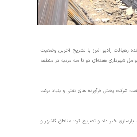
ه رهیافت رادیو البرز با تشریح آخرین وضعیت
ه که ۳۷ واحد از آنها دچار حریق شده‌اند. عوامل شهرداری هفته‌ای دو تا سه مرتبه در منطقه
گفت: شرکت پخش فرآورده های نفتی و بنیاد برکت
برنامه رادیویی «رهیافت» از فعالیت ۵۵ گروه جهادی در فرآیند بازسازی خبر داد و تصریح کرد: مناطق گلشهر و