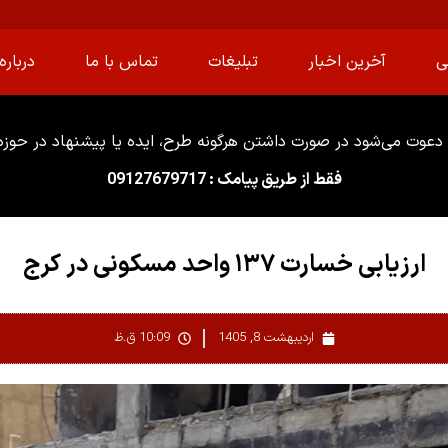
ی
آخرین اخبار
تبلیغات
تماس با ما
درباره 
دعوت می‌شود در صورت داشتن هرگونه طرح، ایده یا پیشنهاد در حوزه ا
فقط از طریق پیامک : 09127679717
ارزیابی خسارت ۱۳۷ واحد مسکونی در کرج
اردیبهشت 8, 1405
10:09 ق.ظ