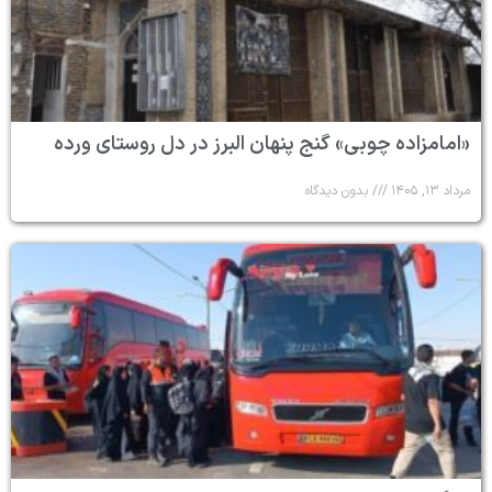
«امامزاده چوبی» گنج پنهان البرز در دل روستای ورده
مرداد ۱۳, ۱۴۰۵
بدون دیدگاه