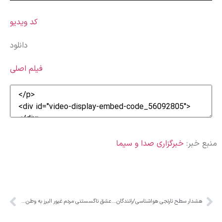
کد ویدیو
دانلود
فیلم اصلی
منبع خبر:
خبرگزاری صدا و سیما
هشدار سطح نارنجی هواشناسی/رانندگان در محور کرج_کندوان با احتیاط سفر کنند
عشق ناگسستنی مردم غیور البرز به وطن و آرمان های انقلاب اسلامی