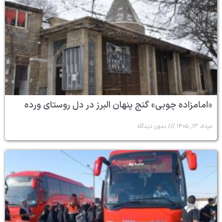
«امامزاده چوبی» گنج پنهان البرز در دل روستای ورده
مرداد ۱۳, ۱۴۰۵
بدون دیدگاه