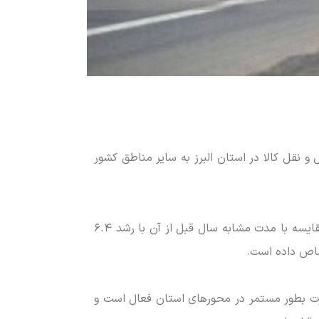
 خبرنگاران گفت: این میزان کالا توسط ١٣٢ شرکت حمل و نقل کالا در استان البرز به سایر مناطق کشور
وی افزود: تعداد بارنامه‌های صادره توسط این شرکت‌ها طی این مدت یک میلیون و ١٨۶ هزار و ٢٨١ فقره بوده که در مقایسه با مدت مشابه سال قبل از آن با رشد ۶.۴
صاص داده است.
ارت بطور مستمر در محور‌های استان فعال است و