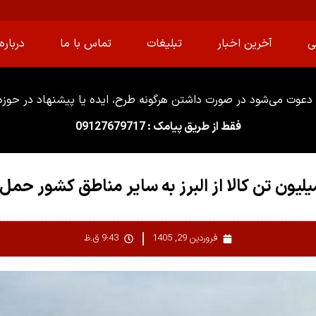
ی
آخرین اخبار
تبلیغات
تماس با ما
درباره 
دعوت می‌شود در صورت داشتن هرگونه طرح، ایده یا پیشنهاد در حوزه ا
فقط از طریق پیامک : 09127679717
فروردین 29, 1405
9:43 ق.ظ