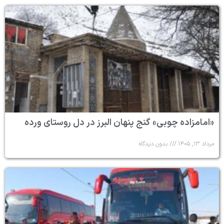
«امامزاده چوبی» گنج پنهان البرز در دل روستای ورده
مرداد ۱۳, ۱۴۰۵
بدون دیدگاه