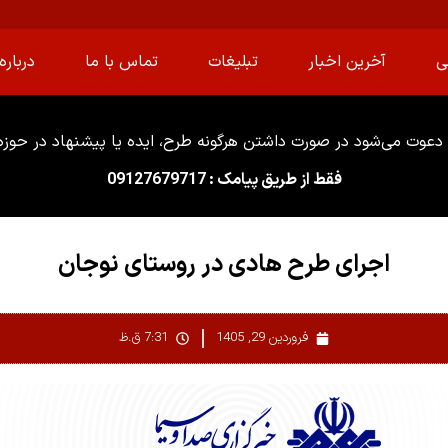
ی
آخرین اخبار
تبلیغات
تماس با ما
درباره 
دعوت می‌شود در صورت داشتن هرگونه طرح، ایده یا پیشنهاد در حوزه ا
فقط از طریق پیامک : 09127679717
اجرای طرح هادی در روستای نوجان
فروردین 29, 1405
7:31 ق.ظ