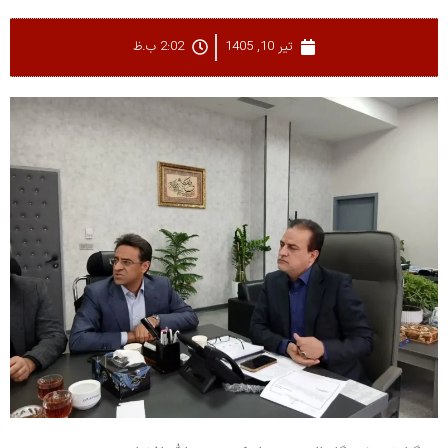
تیر 10, 1405
2:02 ب.ظ