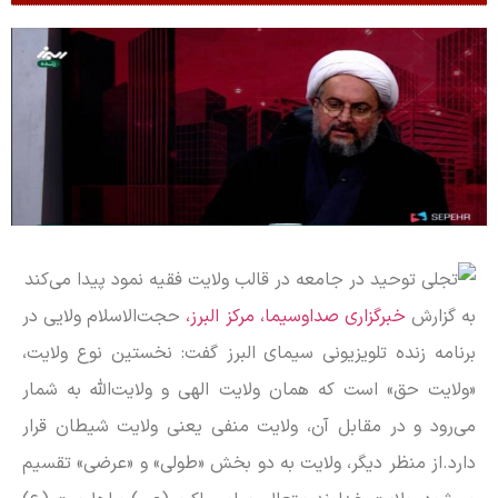
به گزارش
خبرگزاری صداوسیما، مرکز البرز،
حجت‌الاسلام ولایی در
برنامه زنده تلویزیونی سیمای البرز گفت: نخستین نوع ولایت،
«ولایت حق» است که همان ولایت الهی و ولایت‌الله به شمار
می‌رود و در مقابل آن، ولایت منفی یعنی ولایت شیطان قرار
دارد.از منظر دیگر، ولایت به دو بخش «طولی» و «عرضی» تقسیم