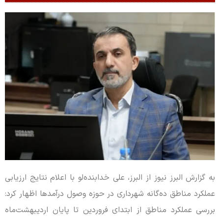
به گزارش البرز نیوز از البرز، علی خدابنده‌لو با اعلام نتایج ارزیابی
عملکرد مناطق ده‌گانه شهرداری در حوزه وصول درآمدها اظهار کرد:
بررسی عملکرد مناطق از ابتدای فروردین تا پایان اردیبهشت‌ماه