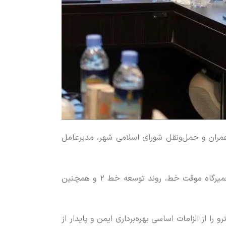
 شهری کرج با حضور اعضای کمیسیون عمران و حمل‌ونقل شورای اسلامی شهر، مدیرعامل
در این نشست، آخرین اقدامات انجام‌شده در خصوص دپوی خوارزمی، ایستگاه المهدی (ع)، سیگنالینگ، پارکینگ و تعمیرگاه موقت خط، روند توسعه خط ۲ و همچنین
از الزامات اساسی بهره‌برداری ایمن و پایدار از