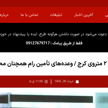
ی
آخرین اخبار
تبلیغات
تماس با ما
درباره 
دعوت می‌شود در صورت داشتن هرگونه طرح، ایده یا پیشنهاد در حوزه ا
فقط از طریق پیامک : 09127679717
ست
خرداد 30, 1405
11:00 ق.ظ