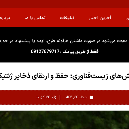
ی
آخرین اخبار
تبلیغات
تماس با ما
درباره 
دعوت می‌شود در صورت داشتن هرگونه طرح، ایده یا پیشنهاد در حوزه ا
فقط از طریق پیامک : 09127679717
‌های زیست‌فناوری؛ حفظ و ارتقای ذخایر ژنتی
خرداد 30, 1405
9:58 ق.ظ