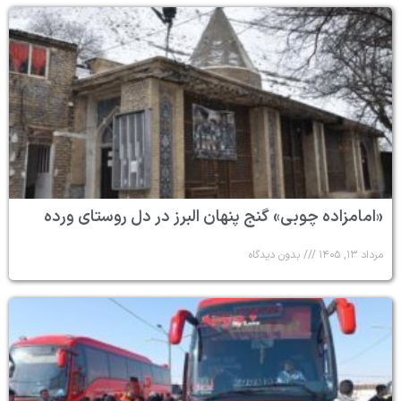
«امامزاده چوبی» گنج پنهان البرز در دل روستای ورده
مرداد ۱۳, ۱۴۰۵
بدون دیدگاه