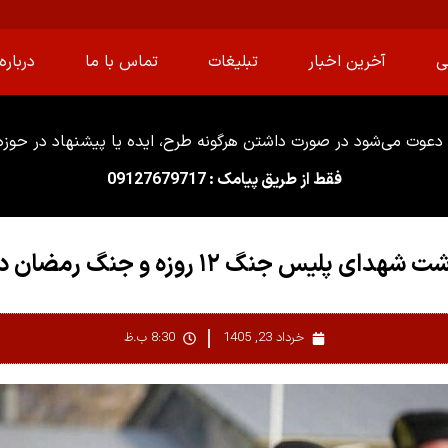
ی
آخرین اخبار
تبلیغات
تماس با ما
درباره 
دعوت می‌شود در صورت داشتن هرگونه طرح، ایده یا پیشنهاد در حوزه ا
فقط از طریق پیامک : 09127679717
دای پلیس جنگ ۱۲ روزه و جنگ رمضان در البرز
خرداد 23, 1405
8:30 ب.ظ