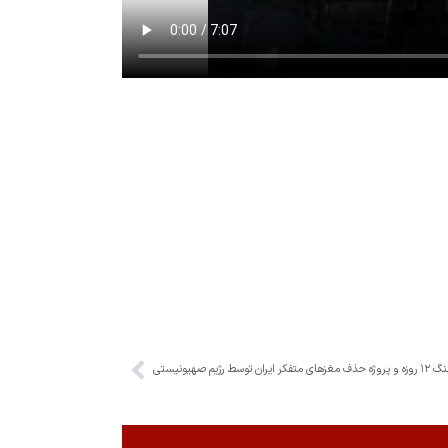
ه حذف مغزهای متفکر ایران توسط رژیم صهیونیستی