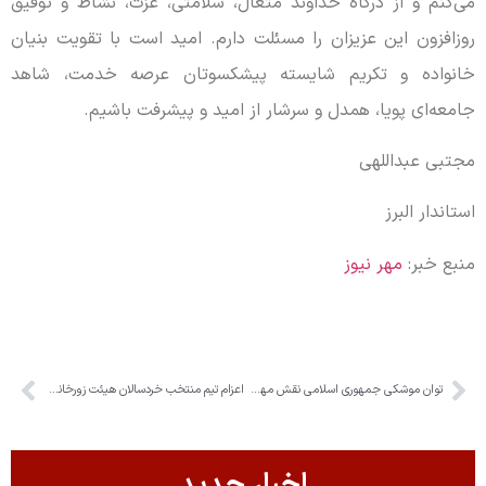
می‌کنم و از درگاه خداوند متعال، سلامتی، عزت، نشاط و توفیق
روزافزون این عزیزان را مسئلت دارم. امید است با تقویت بنیان
خانواده و تکریم شایسته پیشکسوتان عرصه خدمت، شاهد
جامعه‌ای پویا، همدل و سرشار از امید و پیشرفت باشیم.
مجتبی عبداللهی
استاندار البرز
منبع خبر:
مهر نیوز
توان موشکی جمهوری اسلامی نقش مهمی در بازدارندگی دشمنان دارد
اعزام تیم منتخب خردسالان هیئت زورخانه‌ای استان البرز به مسابقات کشوری