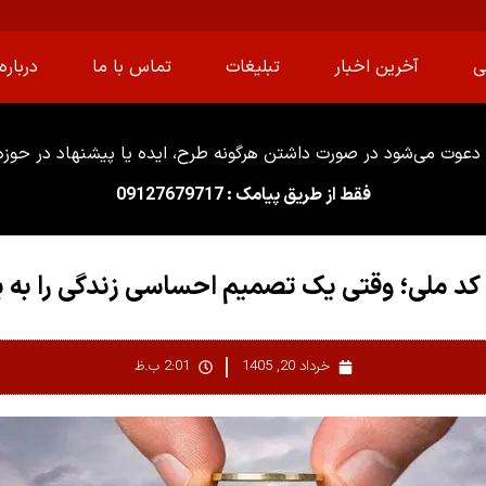
ی
آخرین اخبار
تبلیغات
تماس با ما
درباره 
دعوت می‌شود در صورت داشتن هرگونه طرح، ایده یا پیشنهاد در حوزه ا
فقط از طریق پیامک : 09127679717
 کد ملی؛ وقتی یک تصمیم احساسی زندگی را به 
خرداد 20, 1405
2:01 ب.ظ