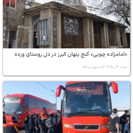
«امامزاده چوبی» گنج پنهان البرز در دل روستای ورده
مرداد ۱۳, ۱۴۰۵
بدون دیدگاه