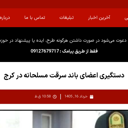
ی
آخرین اخبار
تبلیغات
تماس با ما
درباره 
دعوت می‌شود در صورت داشتن هرگونه طرح، ایده یا پیشنهاد در حوزه ا
فقط از طریق پیامک : 09127679717
دستگیری اعضای باند سرقت مسلحانه در کرج
خرداد 16, 1405
10:58 ق.ظ