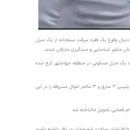
به دنبال وقوع یک فقره سرقت مسلحانه از یک منزل
ارد یک منزل مسکونی در منطقه جهانشهر کرج شده
فرمانده انتظامی استان البرز اضافه کرد: پس از انجام تحقیقات مقدماتی کارآگاهان پلیس آگاهی با انجام اقدامات فنی و پلیسی ۳ سارق و ۳ مالخر اموال مسروقه را در این
ام قضایی تحویل مالباخته شد.
د خاطرنشان ساخت: شهروندان در نظر داشته باشند