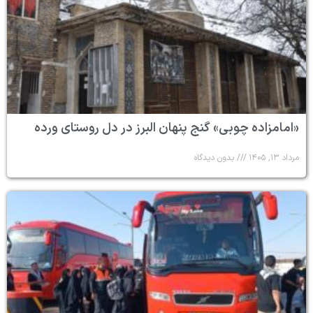
«امامزاده چوبی» گنج پنهان البرز در دل روستای ورده
مرداد ۱۳, ۱۴۰۵
بدون دیدگاه