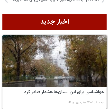
حامد حدادی: تیم نفت آبادان تا آخرین ثانیه جنگید، خسته نباشند
روایت دشمن «دروغ اول» است/ فریب عملیات روانی پنتاگون را نخورید
اخبار جدید
هواشناسی برای این استان‌ها هشدار صادر کرد
مرداد ۱۶, ۱۴۰۵
بدون دیدگاه