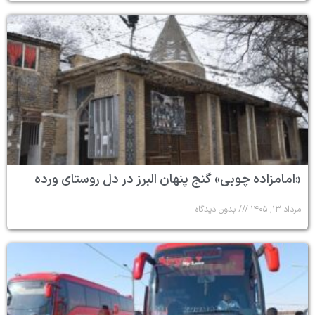
«امامزاده چوبی» گنج پنهان البرز در دل روستای ورده
مرداد ۱۳, ۱۴۰۵
بدون دیدگاه