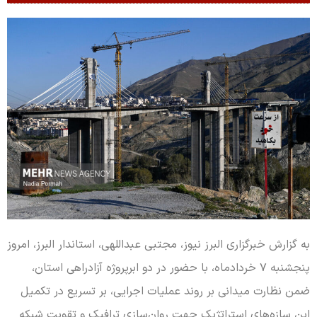
به گزارش خبرگزاری البرز نیوز، مجتبی عبداللهی، استاندار البرز، امروز
پنجشنبه ۷ خردادماه، با حضور در دو ابرپروژه آزادراهی استان،
ضمن نظارت میدانی بر روند عملیات اجرایی، بر تسریع در تکمیل
این سازه‌های استراتژیک جهت روان‌سازی ترافیک و تقویت شبکه