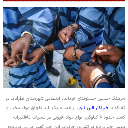
سرهنگ حسین حسنوندی، فرمانده انتظامی شهرستان نظرآباد، در
گفتگو با
خبرنگار البرز نیوز
، از انهدام یک باند قاچاق مواد مخدر و
کشف حدود ۸ کیلوگرم انواع مواد افیونی در عملیات غافلگیرانه
پلیس خبر داد و در تشریح جزئیات این خبر گفت: در پی دریافت