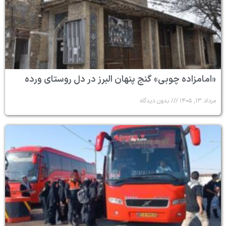
«امامزاده چوبی» گنج پنهان البرز در دل روستای ورده
مرداد ۱۳, ۱۴۰۵
بدون دیدگاه