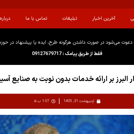
ی
آخرین اخبار
تبلیغات
تماس با ما
درباره 
دعوت می‌شود در صورت داشتن هرگونه طرح، ایده یا پیشنهاد در حوزه ا
فقط از طریق پیامک : 09127679717
ار البرز بر ارائه خدمات بدون نوبت به صنایع آس
اردیبهشت 31, 1405
1:07 ب.ظ