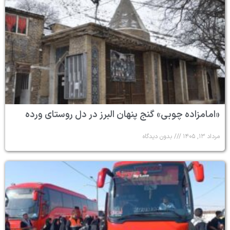
«امامزاده چوبی» گنج پنهان البرز در دل روستای ورده
مرداد ۱۳, ۱۴۰۵
بدون دیدگاه