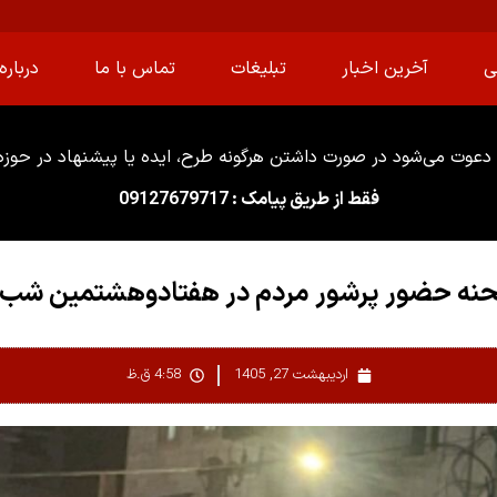
ی
آخرین اخبار
تبلیغات
تماس با ما
درباره 
دعوت می‌شود در صورت داشتن هرگونه طرح، ایده یا پیشنهاد در حوزه ا
فقط از طریق پیامک : 09127679717
ه حضور پرشور مردم در هفتادوهشتمین شب ب
اردیبهشت 27, 1405
4:58 ق.ظ