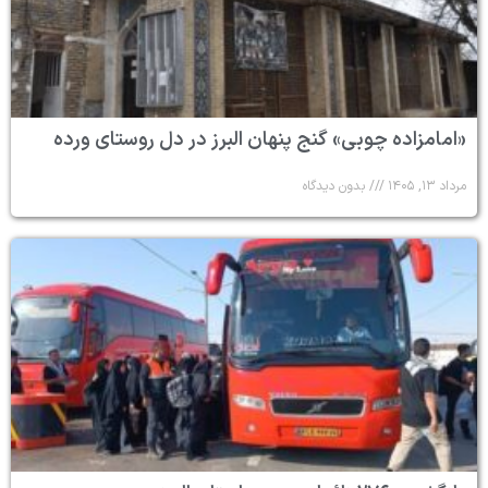
«امامزاده چوبی» گنج پنهان البرز در دل روستای ورده
مرداد ۱۳, ۱۴۰۵
بدون دیدگاه