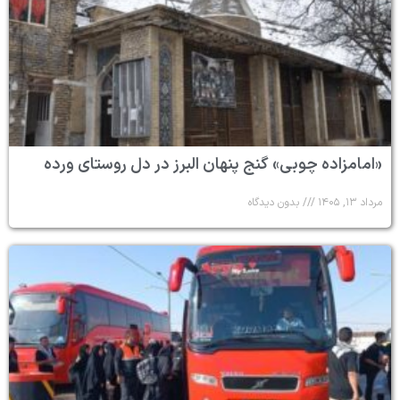
«امامزاده چوبی» گنج پنهان البرز در دل روستای ورده
مرداد ۱۳, ۱۴۰۵
بدون دیدگاه