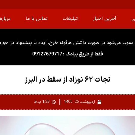
ی
آخرین اخبار
تبلیغات
تماس با ما
درباره 
دعوت می‌شود در صورت داشتن هرگونه طرح، ایده یا پیشنهاد در حوزه ا
فقط از طریق پیامک : 09127679717
نجات ۶۲ نوزاد از سقط در البرز
اردیبهشت 26, 1405
1:29 ب.ظ