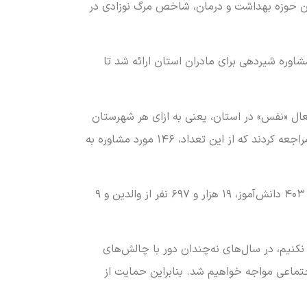
ان حوزه بهداشت و درمان، شاخص مرگ نوزادی در
ز سخنان خود به ترویج تغذیه با شیر مادر پرداخت و افزود: در سال گذشته ۴ هزار و ۳۱۵ مورد مشاوره شیردهی برای مادران استان ارائه شد تا
به فعالیت مراکز مردمی و حمایتی «نَفَس» با هدف پیشگیری از سقط جنین گفت: هم‌اکنون ۸ مرکز فعال «نفس» در استان، یعنی به ازای هر شهرستان
یک مرکز، مشغول ارائه مشاوره و حمایت از مادران باردار در معرض سقط هستند. در سال گذشته ۱۶۸ مورد به این مراکز مراجعه کردند که از این تعداد، ۱۴۶ مورد مشاوره به
صیادی با تأکید بر آموزش نسل نوجوان و خانواده‌ها اظهار کرد: آموزش‌های مرتبط با بلوغ و سلامت باروری برای ۷۹ هزار و ۴۰۳ دانش‌آموز، ۱۹ هزار و ۶۹۷ نفر از والدین و ۹
نیم، در سال‌های نه‌چندان دور با چالش‌های
ماعی مواجه خواهیم شد. بنابراین حمایت از