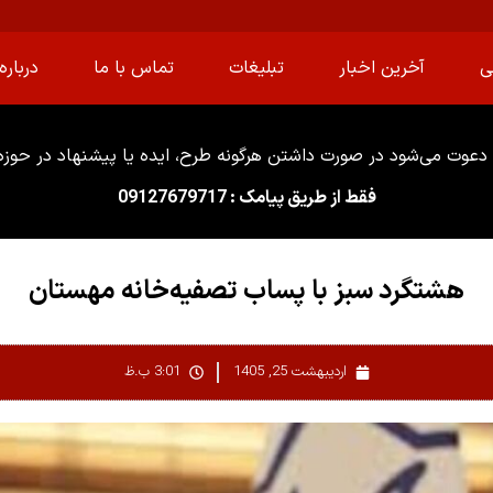
ی
آخرین اخبار
تبلیغات
تماس با ما
درباره 
دعوت می‌شود در صورت داشتن هرگونه طرح، ایده یا پیشنهاد در حوزه ا
فقط از طریق پیامک : 09127679717
هشتگرد سبز با پساب تصفیه‌خانه مهستان
اردیبهشت 25, 1405
3:01 ب.ظ