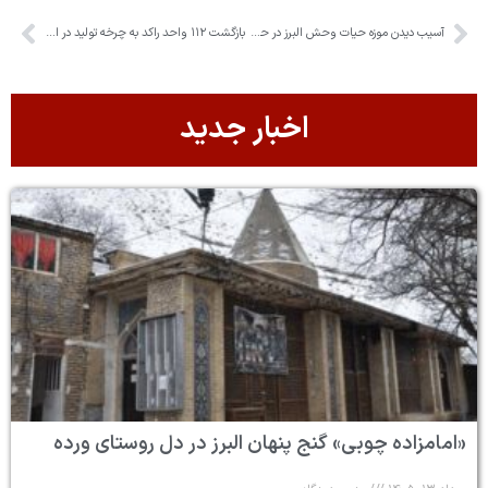
آسیب دیدن موزه حیات وحش البرز در حملات آمریکایی_ اسرائیلی
بازگشت ۱۱۲ واحد راکد به چرخه تولید در البرز
اخبار جدید
«امامزاده چوبی» گنج پنهان البرز در دل روستای ورده