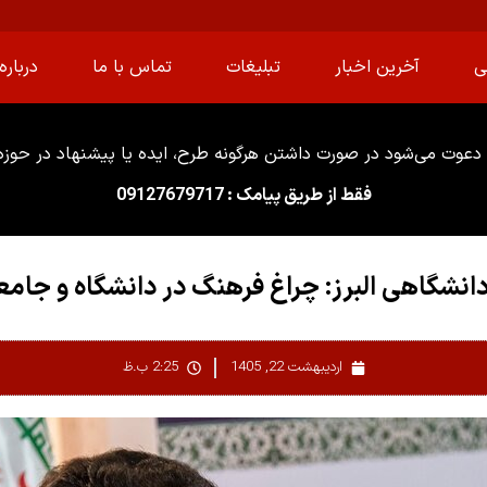
ی
آخرین اخبار
تبلیغات
تماس با ما
درباره 
دعوت می‌شود در صورت داشتن هرگونه طرح، ایده یا پیشنهاد در حوزه ا
فقط از طریق پیامک : 09127679717
انشگاهی البرز: چراغ فرهنگ در دانشگاه و جام
اردیبهشت 22, 1405
2:25 ب.ظ