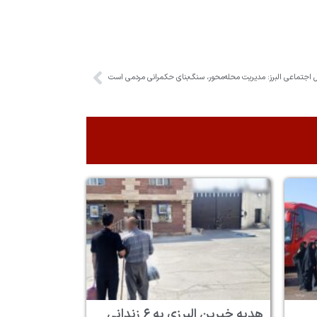
 اجتماعی البرز: مدیریت محله‌محور، سنگ‌بنای حکمرانی مردمی است
هدیه خیرین البرزی به ۶ زندانی