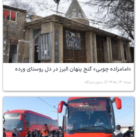
«امامزاده چوبی» گنج پنهان البرز در دل روستای ورده
مرداد ۱۳, ۱۴۰۵
بدون دیدگاه