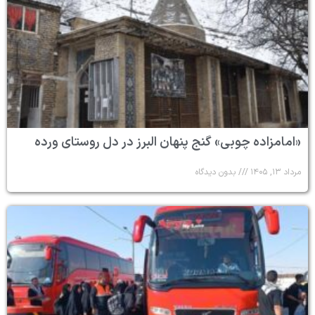
«امامزاده چوبی» گنج پنهان البرز در دل روستای ورده
مرداد ۱۳, ۱۴۰۵
بدون دیدگاه