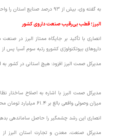
به گفته وی، بیش از ۹۳ درصد صنایع استان را واحدهای کوچک و متوسط (SME) تشکیل می‌دهند که نقش کلیدی در اشتغال صنعتی دارند.
البرز؛ قطب بی‌رقیب صنعت داروی کشور
داروهای بیوتکنولوژی کشورو رتبه سوم آسیا پس ا
مدیرکل صمت البرز افزود: هیچ استانی در کشور به ا
میزان وصولی واقعی بالغ بر ۶۱.۴ میلیارد تومان محقق شده است.
انصاری این رشد چشمگیر را حاصل ساماندهی بدهی
مدیرکل صنعت، معدن و تجارت استان البرز از ا