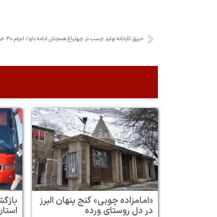
حریق کارخانه تولید چسب در چهارباغ همچنان ادامه دارد/ اعزام ۳۰ خودرو آتش‌نشانی به محل حادثه
«امامزاده چوبی» گنج پنهان البرز
در دل روستای ورده
استان 