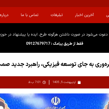
ی
آخرین اخبار
تبلیغات
تماس با ما
درباره 
دعوت می‌شود در صورت داشتن هرگونه طرح، ایده یا پیشنهاد در حوزه ا
فقط از طریق پیامک : 09127679717
هره‌وری به جای توسعه فیزیکی، راهبرد جدید صم
اردیبهشت 5, 1405
7:01 ب.ظ