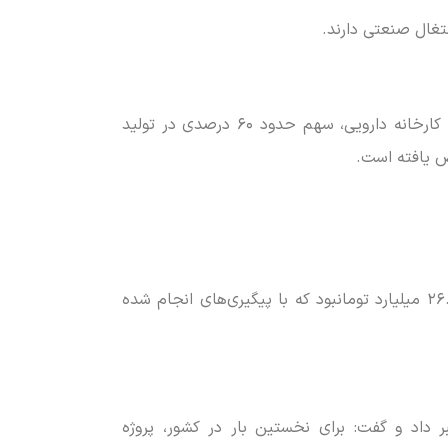
انصاری با تأکید بر جایگاه ممتاز البرز در صنعت دارو تصریح کرد: رتبه اول کشور در تولید دارو با استقرار بیش از ۱۲۰ کارخانه دارویی، سهم حدود ۶۰ درصدی در تولید
ص یافته است.
مدیرکل صمت البرز با اشاره به اصلاح ساختار نظارتی در بخش معدن اعلام کرد: تکلیف ابلاغی حقوق معدنی استان ۲۶.۲ میلیارد تومانبود که با پیگیری‌های انجام شده
داد و گفت: برای نخستین بار در کشور، پروژه